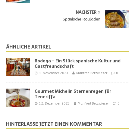
NÄCHSTER
Spanische Rouladen
ÄHNLICHE ARTIKEL
Bodega – Ein Stück spanische Kultur und
Gastfreundschaft
3. November 2023
Manfred Betzwieser
0
Gourmet Michelin Sternenregen für
Teneriffa
12. Dezember 2023
Manfred Betzwieser
0
HINTERLASSE JETZT EINEN KOMMENTAR