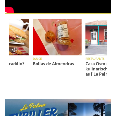
D
DULCE
RESTAURANTS
?
Bollas de Almendras
Casa Osmunda: Ein
kulinarisches Paradies
auf La Palma