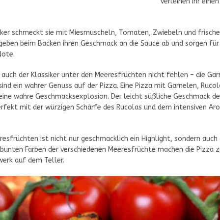
verleihen ihr eine
ker schmeckt sie mit Miesmuscheln, Tomaten, Zwiebeln und frische
geben beim Backen ihren Geschmack an die Sauce ab und sorgen für
Note.
 auch der Klassiker unter den Meeresfrüchten nicht fehlen – die Garn
sind ein wahrer Genuss auf der Pizza. Eine Pizza mit Garnelen, Ruco
eine wahre Geschmacksexplosion. Der leicht süßliche Geschmack de
rfekt mit der würzigen Schärfe des Rucolas und dem intensiven Ar
resfrüchten ist nicht nur geschmacklich ein Highlight, sondern auch 
e bunten Farben der verschiedenen Meeresfrüchte machen die Pizza 
erk auf dem Teller.