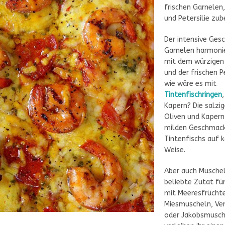
frischen Garnelen
und Petersilie zub
Der intensive Ges
Garnelen harmoni
mit dem würzigen
und der frischen P
wie wäre es mit
Tintenfischringen
Kapern? Die salzi
Oliven und Kapern
milden Geschmack
Tintenfischs auf k
Weise.
Aber auch Muschel
beliebte Zutat für
mit Meeresfrücht
Miesmuscheln, Ve
oder Jakobsmusche