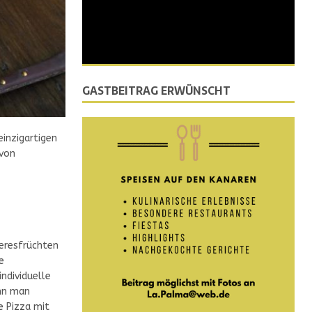
GASTBEITRAG ERWÜNSCHT
einzigartigen
von
eeresfrüchten
e
individuelle
nn man
e Pizza mit