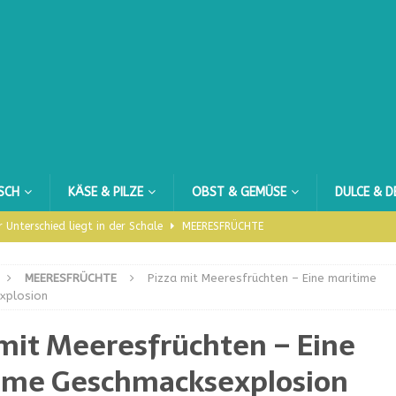
ISCH
KÄSE & PILZE
OBST & GEMÜSE
DULCE & D
 Unterschied liegt in der Schale
MEERESFRÜCHTE
H
MEERESFRÜCHTE
Pizza mit Meeresfrüchten – Eine maritime
gesund?
OBST & GEMÜSE
xplosion
uh in Tortenform
DULCE
 mit Meeresfrüchten – Eine
ime Geschmacksexplosion
no
FLEISCH