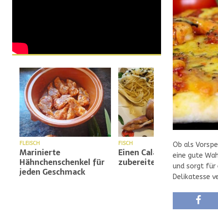
FLEISCH
FISCH
Ob als Vorspe
Marinierte
Einen Calamar richtig
eine gute Wah
Hähnchenschenkel für
zubereiten
und sorgt für 
jeden Geschmack
Delikatesse v