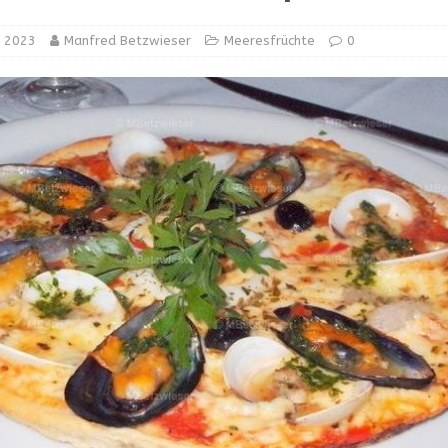
ESFRÜCHTE
r 2023
Manfred Betzwieser
Meeresfrüchte
0
Comeback der Tradition
INTERNATIONAL
GETRÄNKE