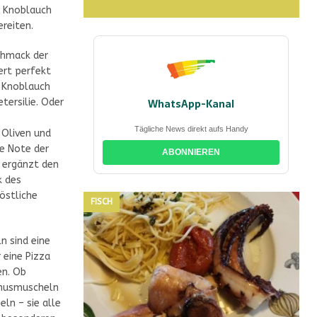
, Knoblauch
ereiten.
chmack der
ert perfekt
 Knoblauch
etersilie. Oder
WhatsApp-Kanal
Tägliche News direkt aufs Handy
, Oliven und
ge Note der
ABONNIEREN
 ergänzt den
 des
östliche
FISCH
n sind eine
 eine Pizza
en. Ob
nusmuscheln
ln – sie alle