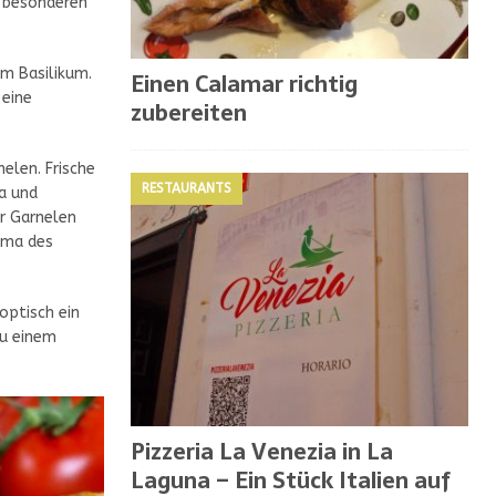
n besonderen
m Basilikum.
Einen Calamar richtig
 eine
zubereiten
elen. Frische
RESTAURANTS
la und
r Garnelen
oma des
optisch ein
zu einem
Pizzeria La Venezia in La
Laguna – Ein Stück Italien auf