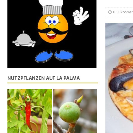
[ 17. März 2024 ]
Chipirones fritos rebozados
MEER
8. Oktobe
[ 12. März 2024 ]
Spanische Rouladen
FLEISCH
[ 31. Januar 2025 ]
Sauerteig auf den Kanaren: Ein 
[ 13. August 2024 ]
Kanarisches Bier gewinnt Gold
NUTZPFLANZEN AUF LA PALMA