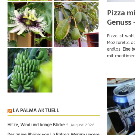
Pizza m
Genuss 
Pizza ist woh
Mozzarella od
endlos.
Eine b
mit maritimem
LA PALMA AKTUELL
Hitze, Wind und bange Blicke
5. August 2026
Der grüne Phönix von La Palma: Warum unsere