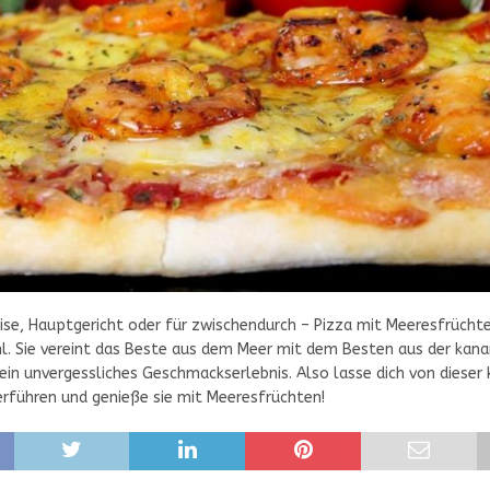
FLEISCH
Spani
FLEISCH
MEERESFRÜCHTE
ise, Hauptgericht oder für zwischendurch – Pizza mit Meeresfrücht
Knusprige Ente mit
Pizza mit
l. Sie vereint das Beste aus dem Meer mit dem Besten aus der kana
Rotkraut &
Meeresfrüchten – Eine
ein unvergessliches Geschmackserlebnis. Also lasse dich von dieser 
Kartoffelknödel
maritime
erführen und genieße sie mit Meeresfrüchten!
Geschmacksexplosion