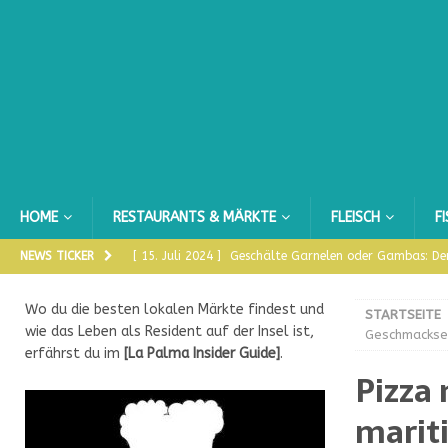
HOME
RESTAURANTS & MÄRKTE
FLEISCH
F
NEWS TICKER
[ 15. Juli 2024 ]
Geschälte Garnelen oder Gambas: Der
[ 12. Juni 2024 ]
Eintopf aus Brunnenkresse
FLEISC
Wo du die besten lokalen Märkte findest und
STARTSEITE
[ 19. Mai 2024 ]
Warum ist die Knoblauch Knolle so 
wie das Leben als Resident auf der Insel ist,
Geschmackse
erfährst du im
[
La Palma Insider Guide
]
.
[ 2. Mai 2024 ]
Backen mit Fantasie: Die kunstvolle K
Pizza
[ 13. April 2024 ]
Bollas de Almendras
DULCE
marit
[ 3. April 2024 ]
Lammhaxe Pierna de Cordero al Hor