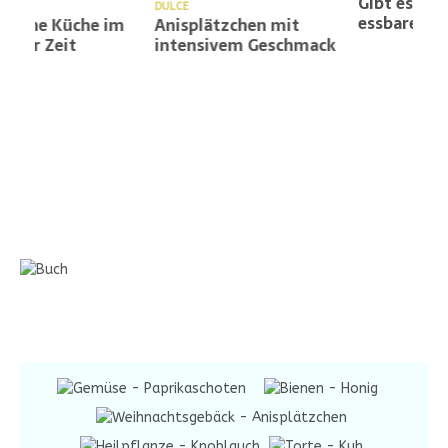
Gibt es auf La Palma
DULCE
S
essbare Pilze
m
Anisplätzchen mit
intensivem Geschmack