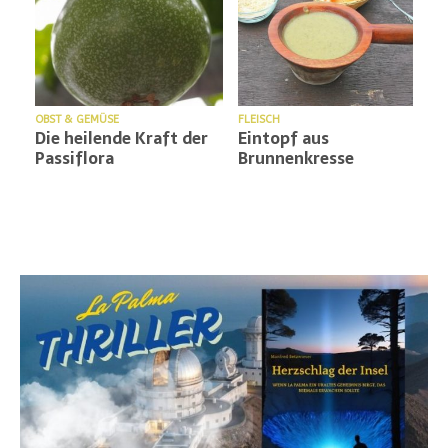
D
OBST & GEMÜSE
FLEISCH
Die heilende Kraft der
Eintopf aus
Passiflora
Brunnenkresse
den