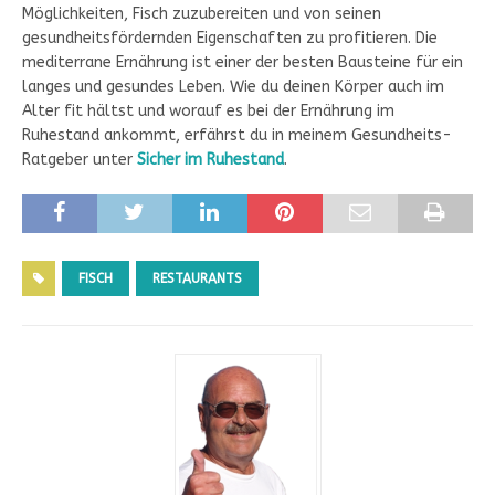
Möglichkeiten, Fisch zuzubereiten und von seinen
y
gesundheitsfördernden Eigenschaften zu profitieren. Die
mediterrane Ernährung ist einer der besten Bausteine für ein
langes und gesundes Leben. Wie du deinen Körper auch im
V
Alter fit hältst und worauf es bei der Ernährung im
Ruhestand ankommt, erfährst du in meinem Gesundheits-
i
Ratgeber unter
Sicher im Ruhestand
.
d
FISCH
RESTAURANTS
e
o