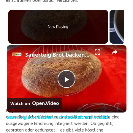
einschränken oder darauf verzichten.
Now Playing
×
Sauerteig Brot backen - Schmackhaft und köstlich
P
l
Watch on
Insgesamt bieten Speisefische eine Vielzahl von
Sauerteig Brot backen - Schmackhaft und köstlich
gesundheitlichen Vorteilen und sollten regelmäßig in eine
a
ausgewogene Ernährung integriert werden. Ob gegrillt,
gebraten oder gedünstet – es gibt viele köstliche