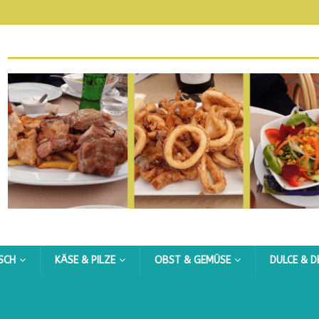
ISCH
KÄSE & PILZE
OBST & GEMÜSE
DULCE & D