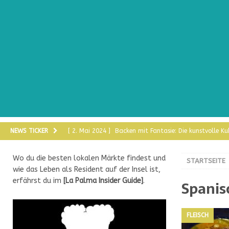
NEWS TICKER
[ 2. Mai 2024 ]
Backen mit Fantasie: Die kunstvolle K
[ 13. April 2024 ]
Bollas de Almendras
DULCE
Wo du die besten lokalen Märkte findest und
STARTSEITE
[ 3. April 2024 ]
Lammhaxe Pierna de Cordero al Hor
wie das Leben als Resident auf der Insel ist,
erfährst du im
[
La Palma Insider Guide
]
.
Spanis
[ 17. März 2024 ]
Chipirones fritos rebozados
MEER
[ 12. März 2024 ]
Spanische Rouladen
FLEISCH
FLEISCH
[ 31. Januar 2025 ]
Sauerteig auf den Kanaren: Ein 