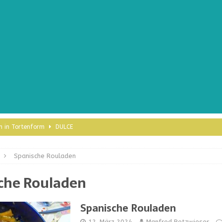
uh in Tortenform
DULCE
Spanische Rouladen
no
FLEISCH
che Rouladen
ESFRÜCHTE
Spanische Rouladen
Comeback der Tradition
INTERNATIONAL
12. März 2024
Manfred Betzwieser