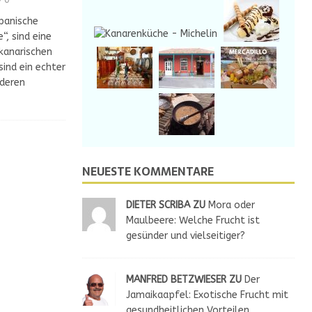
panische
“, sind eine
 kanarischen
sind ein echter
deren
NEUESTE KOMMENTARE
DIETER SCRIBA ZU
Mora oder
Maulbeere: Welche Frucht ist
gesünder und vielseitiger?
MANFRED BETZWIESER ZU
Der
Jamaikaapfel: Exotische Frucht mit
gesundheitlichen Vorteilen