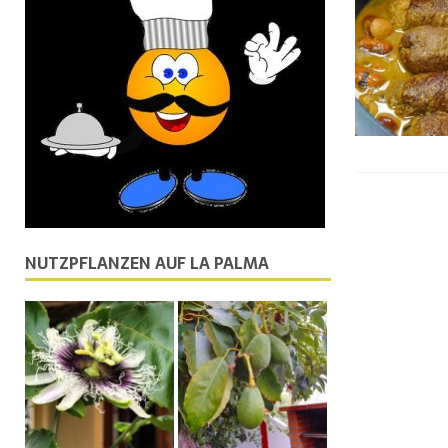
[ 13. August 2024 ]
Kanarisches Bier gewinnt Gold
[ 15. Juli 2024 ]
Geschälte Garnelen oder Gambas: Der
[ 12. Juni 2024 ]
Eintopf aus Brunnenkresse
FLEISC
[ 19. Mai 2024 ]
Warum ist die Knoblauch Knolle so 
NUTZPFLANZEN AUF LA PALMA