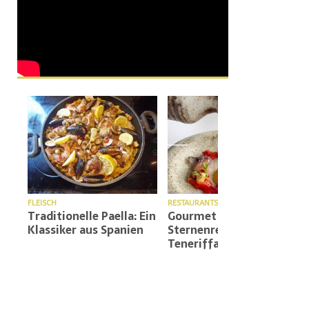
FLEISCH
RESTAURANTS
e
Traditionelle Paella: Ein
Gourmet Michelin
Klassiker aus Spanien
Sternenregen für
Teneriffa