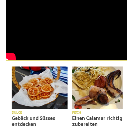
F
DULCE
FISCH
:
Gebäck und Süsses
Einen Calamar richtig
entdecken
zubereiten